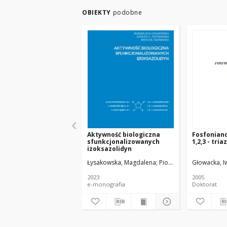
OBIEKTY
podobne
Aktywność biologiczna
Fosfonian
sfunkcjonalizowanych
1,2,3 - tria
izoksazolidyn
Łysakowska, Magdalena
Piotrowska, Dorota Gab
Głowacka, I
2023
2005
e-monografia
Doktorat