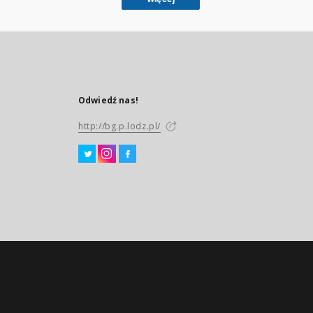
Odwiedź nas!
http://bg.p.lodz.pl/