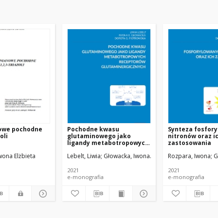
owe pochodne
Pochodne kwasu
Synteza fosfor
zoli
glutaminowego jako
nitronów oraz i
ligandy metabotropowych
zastosowania
receptorów
riela
wona Elżbieta
Głowacka, Iwona Elżbieta
Lebelt, Liwia
Głowacka, Iwona
Piotrowska, Dorota
Rozpara, Iwona
G
glutaminergicznych
2021
2021
e-monografia
e-monografia