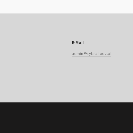
E-Mail
admin@cybra.lodz.pl