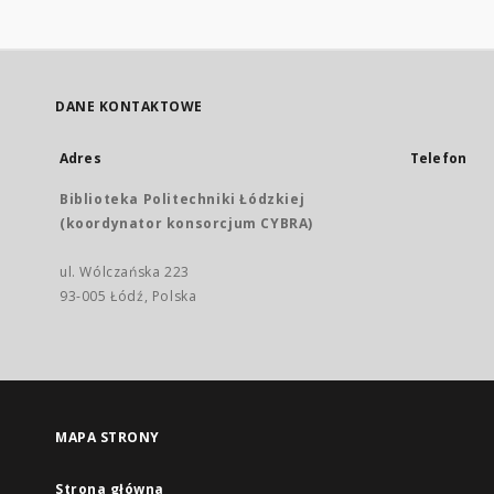
DANE KONTAKTOWE
Adres
Telefon
Biblioteka Politechniki Łódzkiej
(koordynator konsorcjum CYBRA)
ul. Wólczańska 223
93-005 Łódź, Polska
MAPA STRONY
Strona główna