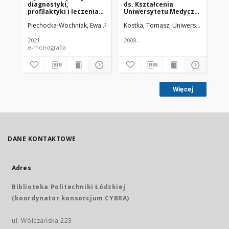
diagnostyki,
ds. Kształcenia
Zd
profilaktyki i leczenia
Uniwersytetu Medycz-
chorób cywilizacyjnych.
negow Łodzi
Piechocka-Wochniak, Ewa
Fife, Elizaveta
Kostka, Tomasz
Kroc, Łukasz
Uniwersytet Medycz
Smyj, Katarzyn
Ko
Częśc 1
2021
2008-.
200
e-monografia
Więcej
DANE KONTAKTOWE
Adres
Biblioteka Politechniki Łódzkiej
(koordynator konsorcjum CYBRA)
ul. Wólczańska 223