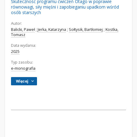
Skuteczność programu ćwiczeń Otago w poprawie
równowagi, siły mięśni i zapobieganiu upadkom wśród
osób starszych
Autor:
Balicki, Paweł
;
Jerka, Katarzyna
;
Sołtysik, Bartłomiej
;
Kostka,
Tomasz
Data wydania:
2025
Typ zasobu:
e-monografia
Więcej