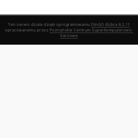
Ten serwis działa dzięki oprogramowaniu
DInGO dLibra 6.2.11
opracowanemu przez
Poznańskie Centrum Superkomputerowo-
Sieciowe