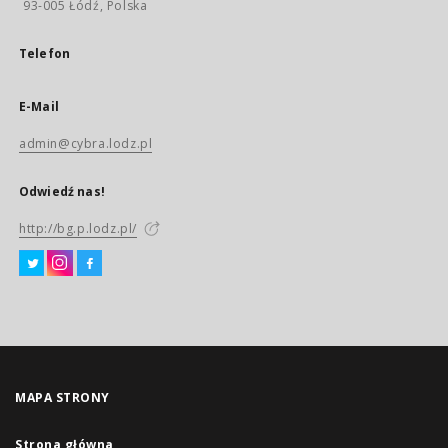
93-005 Łódź, Polska
Telefon
E-Mail
admin@cybra.lodz.pl
Odwiedź nas!
http://bg.p.lodz.pl/
MAPA STRONY
Strona główna