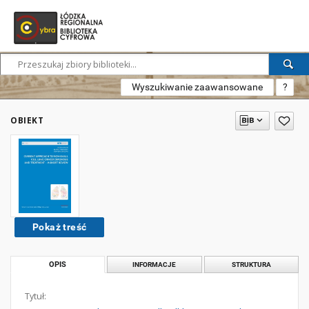
Wyszukiwanie zaawansowane
?
OBIEKT
Pokaż treść
OPIS
INFORMACJE
STRUKTURA
Tytuł: