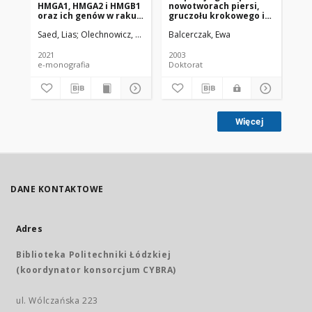
HMGA1, HMGA2 i HMGB1
nowotworach piersi,
Pr
oraz ich genów w raku
gruczołu krokowego i
Ra
płuca
białaczkach
Un
Saed, Lias
Olechnowicz, Ewa
Balcerczak, Ewa
Balcerczak, Ewa
Mirowski, Marek
Sałag
Mir
Me
2021
2003
200
e-monografia
Doktorat
Więcej
DANE KONTAKTOWE
Adres
Biblioteka Politechniki Łódzkiej
(koordynator konsorcjum CYBRA)
ul. Wólczańska 223