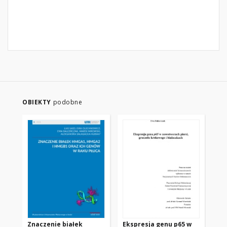
OBIEKTY
podobne
Znaczenie białek
Ekspresja genu p65 w
Pr