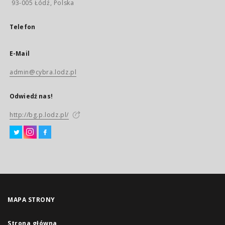
93-005 Łódź, Polska
Telefon
E-Mail
admin@cybra.lodz.pl
Odwiedź nas!
http://bg.p.lodz.pl/
MAPA STRONY
Strona główna