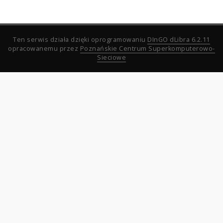
Ten serwis działa dzięki oprogramowaniu
DInGO dLibra 6.2.11
opracowanemu przez
Poznańskie Centrum Superkomputerowo-
Sieciowe