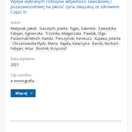
Wpływ wybranych rodzajów aktywności zawodowej i
pozazawoodowej na jakość życia związaną ze zdrowiem.
Część III
Autor:
Matysiak, Jakub
;
Gasztych, Jowita
;
Figas, Gabriela
;
Zawadzka-
Fabijan, Agnieszka
;
Trzcinka, Małgorzata
;
Pawlak, Olga
;
Pasternak-Mnich, Kamila
;
Pieszyński, Ireneusz
;
Kujawa, Jolanta
;
Chrzanowska-Rydz, Marta
;
Kępka, Katarzyna
;
Barski, Norbert
;
Fabijan; Artur
;
Bortnik; Krzysztof
Data wydania:
2021
Typ zasobu:
e-monografia
Więcej