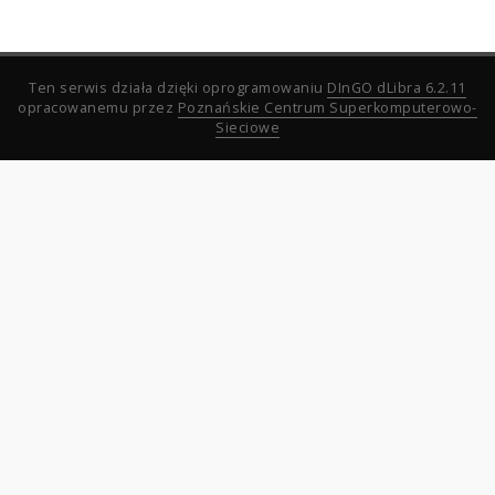
Ten serwis działa dzięki oprogramowaniu
DInGO dLibra 6.2.11
opracowanemu przez
Poznańskie Centrum Superkomputerowo-
Sieciowe