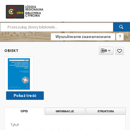
Wyszukiwanie zaawansowane
?
OBIEKT
Pokaż treść
OPIS
INFORMACJE
STRUKTURA
Tytuł: