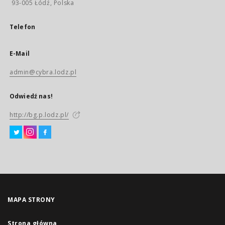
93-005 Łódź, Polska
Telefon
E-Mail
admin@cybra.lodz.pl
Odwiedź nas!
http://bg.p.lodz.pl/
MAPA STRONY
Strona główna