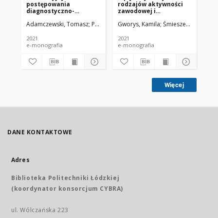
postępowania
rodzajów aktywności
ro
diagnostyczno-
zawodowej i
za
terapeutycznego i
pozazawoodowej na
po
Adamczewski, Tomasz
Puzder, Anna
Gworys, Kamila
Gworys, Kamila
Śmieszek, Marta
Pietrzak, Beata
Sta
Pu
prewencyjnego u osób
jakość życia związaną
ja
z zaburzeniami
ze zdrowiem. Część II
ze
czynnościowymi
2021
2021
202
kręgosłupa szyjnego i
e-monografia
e-monografia
e-m
szyjno-piersiowego
Więcej
DANE KONTAKTOWE
Adres
Biblioteka Politechniki Łódzkiej
(koordynator konsorcjum CYBRA)
ul. Wólczańska 223