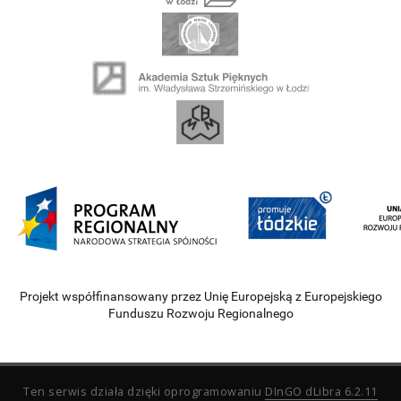
Projekt współfinansowany przez Unię Europejską z Europejskiego
Funduszu Rozwoju Regionalnego
Ten serwis działa dzięki oprogramowaniu
DInGO dLibra 6.2.11