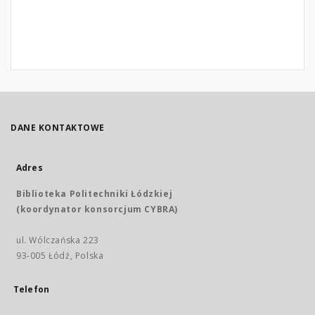
DANE KONTAKTOWE
Adres
Biblioteka Politechniki Łódzkiej
(koordynator konsorcjum CYBRA)
ul. Wólczańska 223
93-005 Łódź, Polska
Telefon