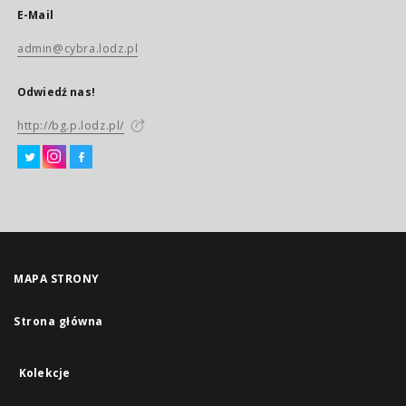
E-Mail
admin@cybra.lodz.pl
Odwiedź nas!
http://bg.p.lodz.pl/
MAPA STRONY
Strona główna
Kolekcje