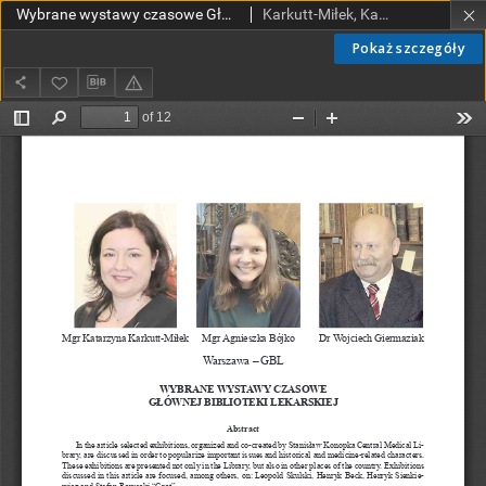
Wybrane wystawy czasowe Głównej Biblioteki Lekarskiej
Karkutt-Miłek, Katarzyna; Bojko, Agnieszka; Giermaziak, Wojciech
Pokaż szczegóły