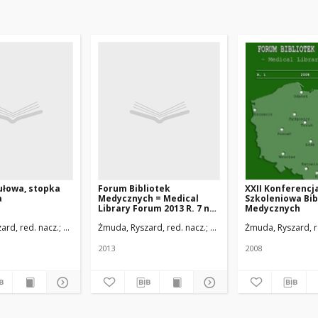
ułowa, stopka
Forum Bibliotek
XXII Konferencj
a
Medycznych = Medical
Szkoleniowa Bib
Library Forum 2013 R. 7 nr
Medycznych
2(12) (cały numer)
y w Łodzi
ard, red. nacz.
Uniwersytet Medyczny w Łodzi
Żmuda, Ryszard, red. nacz.
Uniwersytet Medyczny w Ł
Żmuda, Ryszard, r
2013
2008