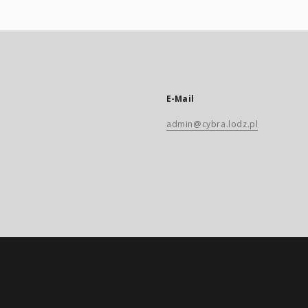
E-Mail
admin@cybra.lodz.pl