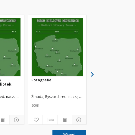
a
Fotografie
Program XXII Konfere
liotek
Szkoleniowej Bibliot
Medycznych, Warszaw
24 czerwca 2003 r.
odzi
ed. nacz.
Uniwersytet Medyczny w Łodzi
Żmuda, Ryszard, red. nacz.
Uniwersytet Medyczny w Łodzi
Żmuda, Ryszard, red. na
2008
2008
Więcej