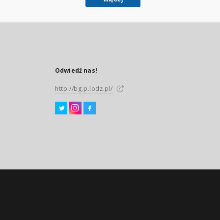
Odwiedź nas!
http://bg.p.lodz.pl/