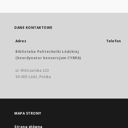
DANE KONTAKTOWE
Adres
Telefon
Biblioteka Politechniki Łódzkiej
(koordynator konsorcjum CYBRA)
ul. Wólczańska 223
93-005 Łódź, Polska
MAPA STRONY
Strona główna