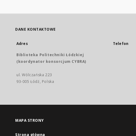
DANE KONTAKTOWE
Adres
Telefon
Biblioteka Politechniki Łódzkiej
(koordynator konsorcjum CYBRA)
ul. Wólczańska 223
93-005 Łódź, Polska
MAPA STRONY
Strona główna