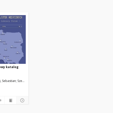
wy katalog
 Sebastian; Szefliński, Piotr
Uniwersytet Medyczny w Łodzi