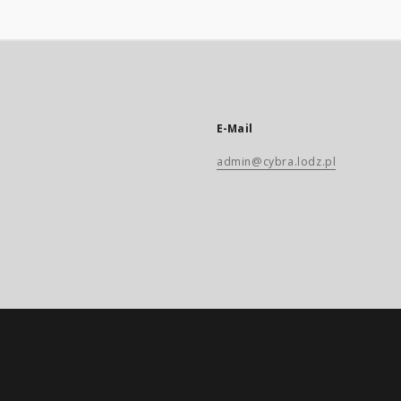
E-Mail
admin@cybra.lodz.pl