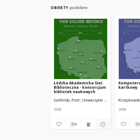
OBIEKTY
podobne
Łódzka Akademicka Sieć
Komputero
Biblioteczna - konsorcjum
kartkowy
bibliotek naukowych
Szefliński, Piotr
Uniwersytet Medyczny w Łodzi
Krzepkowski,
2008
2008