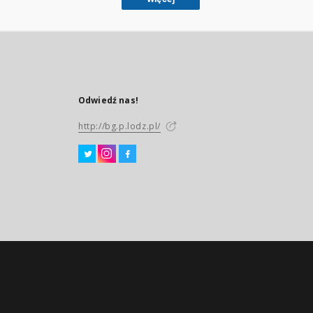
Odwiedź nas!
http://bg.p.lodz.pl/