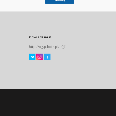
Odwiedź nas!
http://bg.p.lodz.pl/