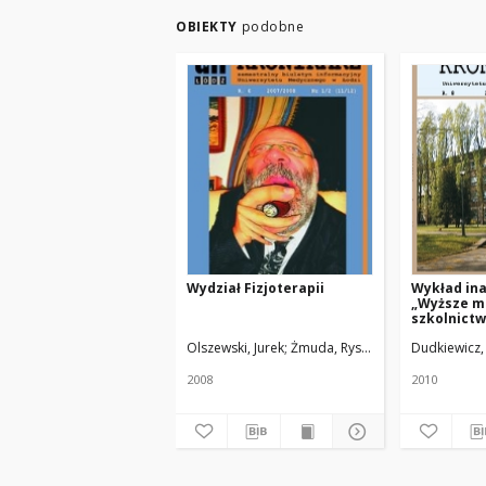
OBIEKTY
podobne
Wydział Fizjoterapii
Wykład in
„Wyższe m
szkolnict
świetle w
Olszewski, Jurek
Żmuda, Ryszard. Red. nacz.
Dudkiewicz,
wyzwań”
2008
2010