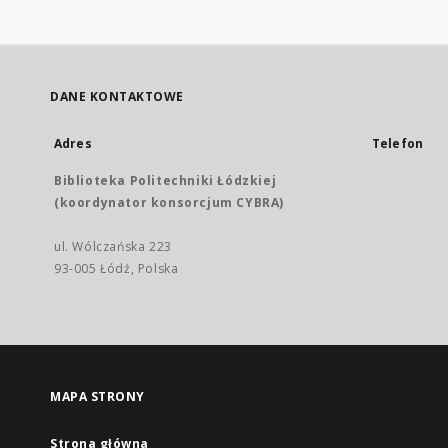
DANE KONTAKTOWE
Adres
Telefon
Biblioteka Politechniki Łódzkiej
(koordynator konsorcjum CYBRA)
ul. Wólczańska 223
93-005 Łódź, Polska
MAPA STRONY
Strona główna