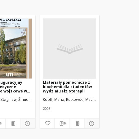
auguracyjny
Materiały pomocnicze z
edyczne
biochemii dla studentów
wo wojskowe w
Wydziału Fizjoterapii
spółczesnych
 Zbigniew
Żmuda, Ryszard. Red. nacz.
Kopff, Maria; Rutkowski, Maciej
2003