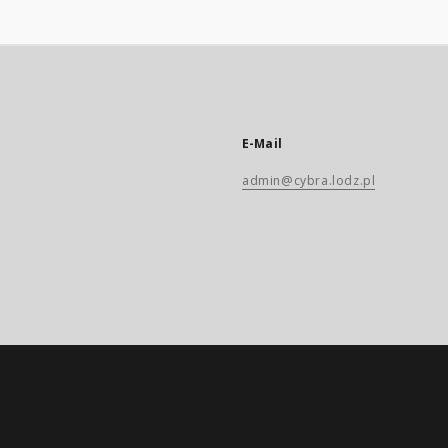
E-Mail
admin@cybra.lodz.pl