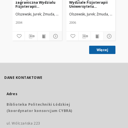
zagraniczna Wydzialu
Wydziale Fizjoterapii
st
Fizjoterapii
Uniwersytetu
Fiz
Uniwersytetu
Medycznego w Łodzi
Olszewski, Jurek
Żmuda, Ryszard. Red. nacz.
Olszewski, Jurek
Żmuda, Ryszard. Re
Ols
Medycznego w Łodzi z
Wydzialem Medycznym
Uniwersytetu w
2004
2006
200
Belgradzie
Więcej
DANE KONTAKTOWE
Adres
Biblioteka Politechniki Łódzkiej
(koordynator konsorcjum CYBRA)
ul. Wólczańska 223