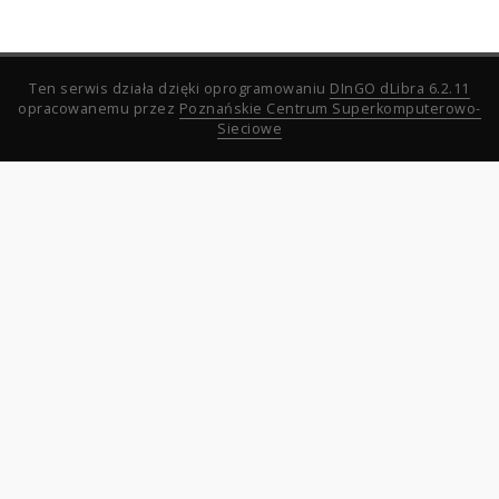
Ten serwis działa dzięki oprogramowaniu
DInGO dLibra 6.2.11
opracowanemu przez
Poznańskie Centrum Superkomputerowo-
Sieciowe