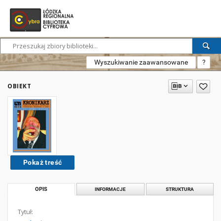
Wyszukiwanie zaawansowane
?
OBIEKT
Pokaż treść
OPIS
INFORMACJE
STRUKTURA
Tytuł: