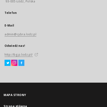
93-005 Łódź, Polska
Telefon
E-Mail
admin@cybra.lodz.pl
Odwiedź nas!
http://bg.p.lodz.pl/
MAPA STRONY
Strona główna