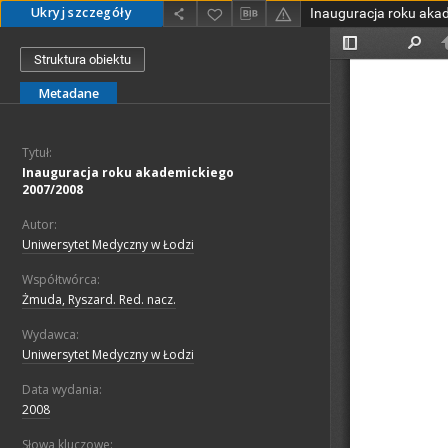
Ukryj szczegóły
Inauguracja roku aka
Struktura obiektu
Metadane
Tytuł:
Inauguracja roku akademickiego
2007/2008
Autor:
Uniwersytet Medyczny w Łodzi
Współtwórca:
Żmuda, Ryszard. Red. nacz.
Wydawca:
Uniwersytet Medyczny w Łodzi
Data wydania:
2008
Słowa kluczowe: