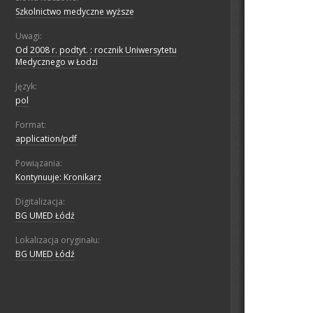
Szkolnictwo medyczne wyższe
Uwagi:
Od 2008 r. podtyt. : rocznik Uniwersytetu
Medycznego w Łodzi
Język:
pol
Format:
application/pdf
Powiązania:
Kontynuuje: Kronikarz
Digitalizacja:
BG UMED Łódź
Lokalizacja oryginału:
BG UMED Łódź