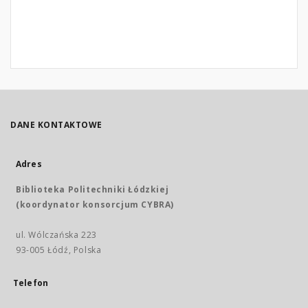
DANE KONTAKTOWE
Adres
Biblioteka Politechniki Łódzkiej
(koordynator konsorcjum CYBRA)
ul. Wólczańska 223
93-005 Łódź, Polska
Telefon