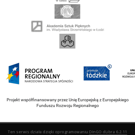
Projekt współfinansowany przez Unię Europejską z Europejskiego
Funduszu Rozwoju Regionalnego
Ten serwis działa dzięki oprogramowaniu
DInGO dLibra 6.2.11