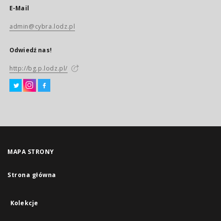
E-Mail
admin@cybra.lodz.pl
Odwiedź nas!
http://bg.p.lodz.pl/
MAPA STRONY
Strona główna
Kolekcje