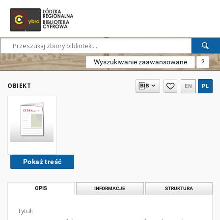
Wyszukiwanie zaawansowane
?
OBIEKT
EN
PL
Pokaż treść
OPIS
INFORMACJE
STRUKTURA
Tytuł: