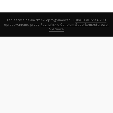
Ten serwis działa dzięki oprogramowaniu
DInGO dLibra 6.2.11
opracowanemu przez
Poznańskie Centrum Superkomputerowo-
Sieciowe