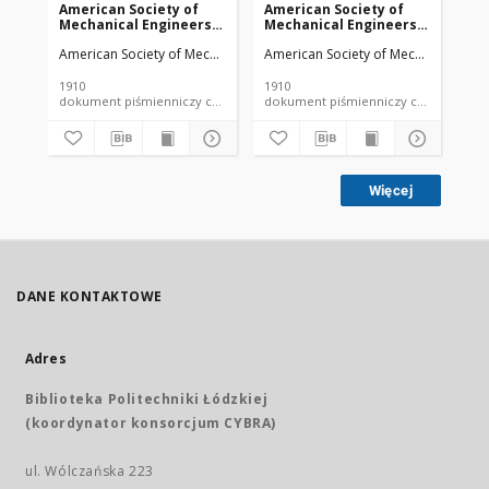
American Society of
American Society of
Am
Mechanical Engineers
Mechanical Engineers
Me
vol. 32 no. 1276a (1910)
vol. 32 no. 1303 (1910)
vol
American Society of Mechanical Engineers
American Society of Mechanical Engi
Ame
1910
1910
191
dokument piśmienniczy czasopismo
dokument piśmienniczy czasopismo
Więcej
DANE KONTAKTOWE
Adres
Biblioteka Politechniki Łódzkiej
(koordynator konsorcjum CYBRA)
ul. Wólczańska 223