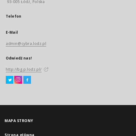
93-005 Łódź, Polska
Telefon
E-Mail
admin@cybra.lodz.pl
Odwiedź nas!
http://bg.p.lodz.pl/
MAPA STRONY
Strona główna