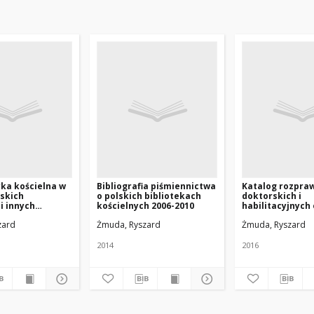
yka kościelna w
Bibliografia piśmiennictwa
Katalog rozpra
lskich
o polskich bibliotekach
doktorskich i
i innych
kościelnych 2006-2010
habilitacyjnych
(1945-2013)
licencjackich i
zard
Żmuda, Ryszard
Żmuda, Ryszard
magisterskich 
bibliotekach ko
Polsce za lata 1
2014
2016