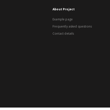
About Project
Example page
Frequently asked questions
Contact details