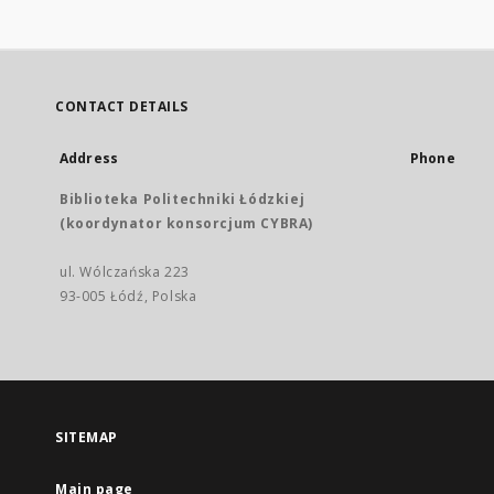
CONTACT DETAILS
Address
Phone
Biblioteka Politechniki Łódzkiej
(koordynator konsorcjum CYBRA)
ul. Wólczańska 223
93-005 Łódź, Polska
SITEMAP
Main page