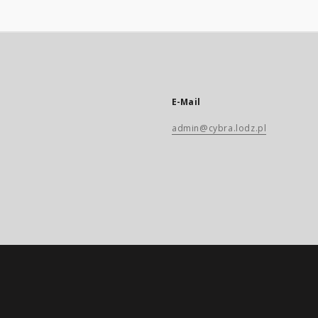
E-Mail
admin@cybra.lodz.pl