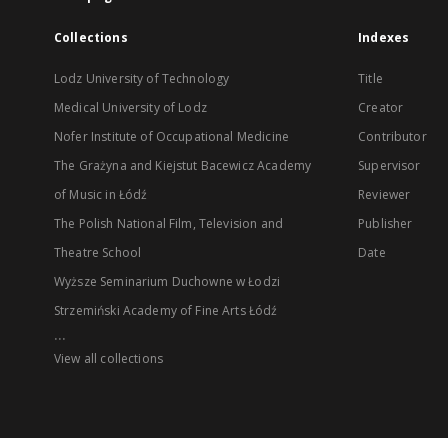
Collections
Indexes
Lodz University of Technology
Title
Medical University of Lodz
Creator
Nofer Institute of Occupational Medicine
Contributor
The Grażyna and Kiejstut Bacewicz Academy
Supervisor
of Music in Łódź
Reviewer
The Polish National Film, Television and
Publisher
Theatre School
Date
Wyższe Seminarium Duchowne w Łodzi
Strzemiński Academy of Fine Arts Łódź
...
View all collections