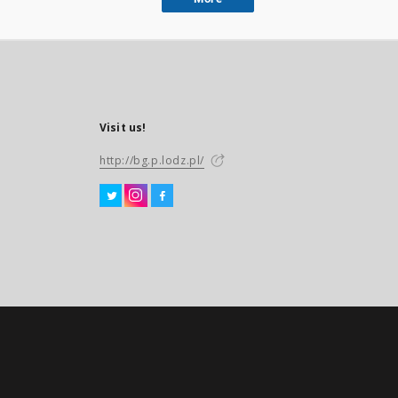
Visit us!
http://bg.p.lodz.pl/