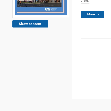
2009-.
More
Show content