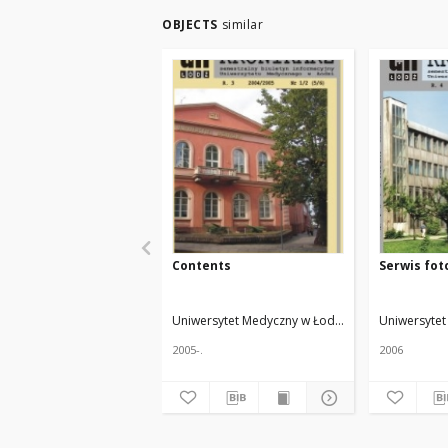
OBJECTS
similar
Contents
Serwis fot
Uniwersytet Medyczny w Łodzi
Żmuda, Ryszard. 
Uniwersytet
2005-.
2006