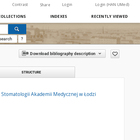
Contrast
Login
Login (HAN UMed)
Share
COLLECTIONS
INDEXES
RECENTLY VIEWED
search
?
Download bibliography description
STRUCTURE
 Stomatologii Akademii Medycznej w Łodzi