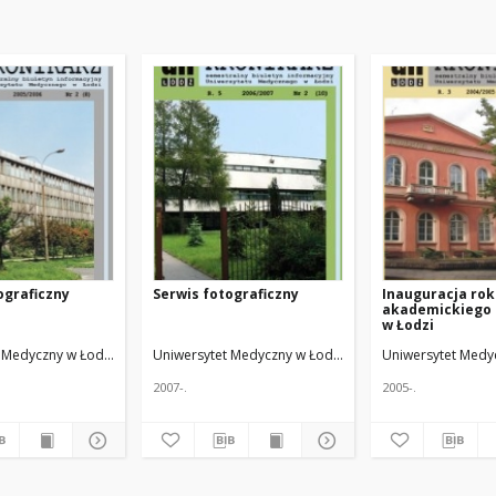
ograficzny
Serwis fotograficzny
Inauguracja ro
akademickiego 
w Łodzi
Red. nacz.
 Medyczny w Łodzi
Żmuda, Ryszard. Red. nacz.
Uniwersytet Medyczny w Łodzi
Żmuda, Ryszard. Red. n
Uniwersytet Medy
2007-.
2005-.