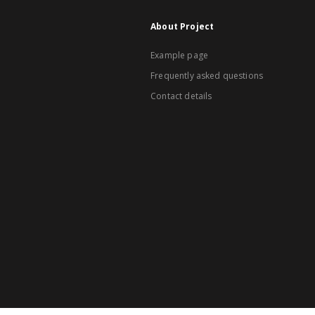
About Project
Example page
Frequently asked questions
Contact details