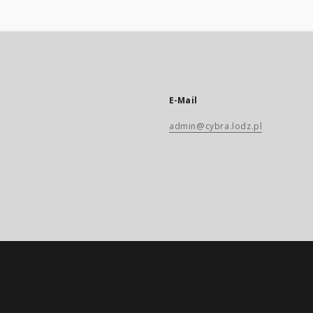
E-Mail
admin@cybra.lodz.pl