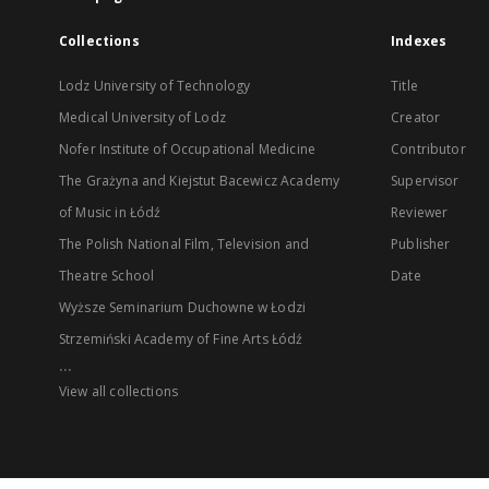
Collections
Indexes
Lodz University of Technology
Title
Medical University of Lodz
Creator
Nofer Institute of Occupational Medicine
Contributor
The Grażyna and Kiejstut Bacewicz Academy
Supervisor
of Music in Łódź
Reviewer
The Polish National Film, Television and
Publisher
Theatre School
Date
Wyższe Seminarium Duchowne w Łodzi
Strzemiński Academy of Fine Arts Łódź
...
View all collections