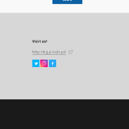
Visit us!
http://bg.p.lodz.pl/