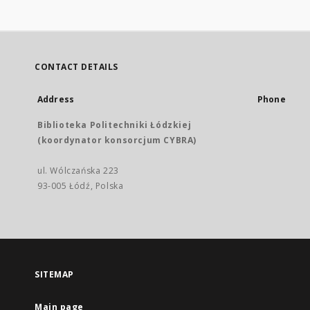
CONTACT DETAILS
Address
Phone
Biblioteka Politechniki Łódzkiej
(koordynator konsorcjum CYBRA)
ul. Wólczańska 223
93-005 Łódź, Polska
SITEMAP
Main page