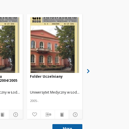
ku
Folder Uczelniany
Inauguracja roku
2004/2005
akademickiego 2004/
w Piotrkowie
Trybunalskim
acz.
czny w Łodzi
Żmuda, Ryszard. Red. nacz.
Uniwersytet Medyczny w Łodzi
Żmuda, Ryszard. Red. nacz.
Uniwersytet Medyczny w
2005-.
2005-.
More