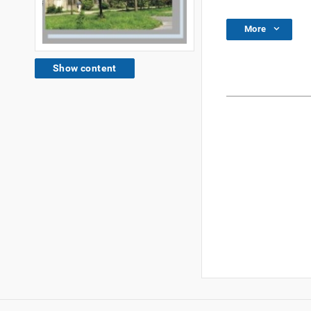
More
Show content