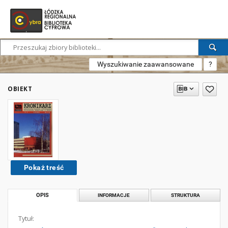
Wyszukiwanie zaawansowane
?
OBIEKT
Pokaż treść
OPIS
INFORMACJE
STRUKTURA
Tytuł: