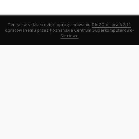
Ten serwis działa dzięki oprogramowaniu
DInGO dLibra 6.2.11
opracowanemu przez
Poznańskie Centrum Superkomputerowo-
Sieciowe