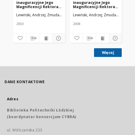
inauguracyjne Jego
inauguracyjne Jego
Un
Magnificencji Rektora
Magnificencji Rektora
Me
Uniwersytetu
Uniwersytetu
Lewiński, Andrzej
Żmuda, Ryszard. Red. nacz.
Lewiński, Andrzej
Żmuda, Ryszard. R
Lew
Medycznego w Łodzi
Medycznego w Łodzi –
prof.dr hab. Andrzeja
prof. dr hab. Andrzeja
Lewińskiego
Lewińskiego
2003
2008
200
Więcej
DANE KONTAKTOWE
Adres
Biblioteka Politechniki Łódzkiej
(koordynator konsorcjum CYBRA)
ul. Wólczańska 223