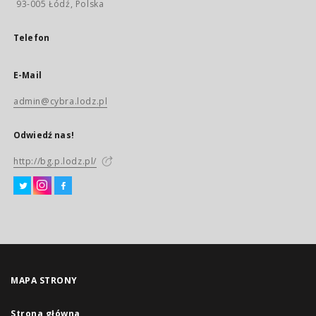
93-005 Łódź, Polska
Telefon
E-Mail
admin@cybra.lodz.pl
Odwiedź nas!
http://bg.p.lodz.pl/
MAPA STRONY
Strona główna