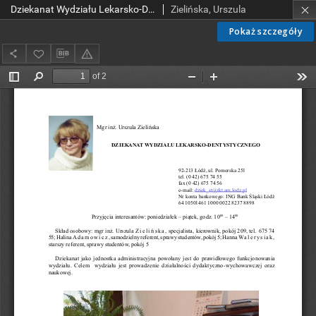
Dziekanat Wydziału Lekarsko-Dentystycznego
Zielińska, Urszula
Pokaż szczegóły