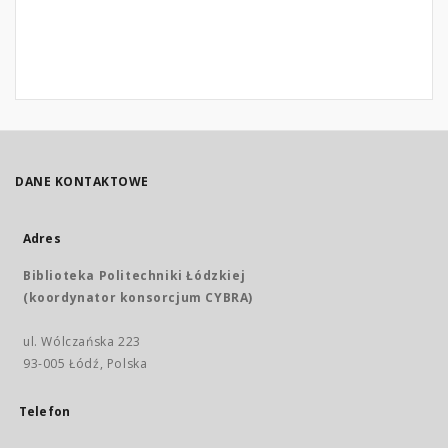
DANE KONTAKTOWE
Adres
Biblioteka Politechniki Łódzkiej
(koordynator konsorcjum CYBRA)
ul. Wólczańska 223
93-005 Łódź, Polska
Telefon