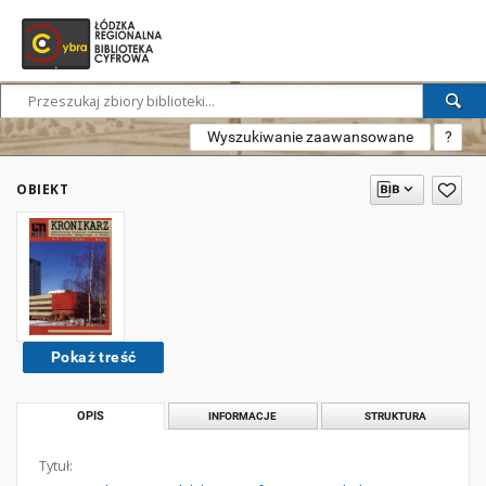
Wyszukiwanie zaawansowane
?
OBIEKT
Pokaż treść
OPIS
INFORMACJE
STRUKTURA
Tytuł: