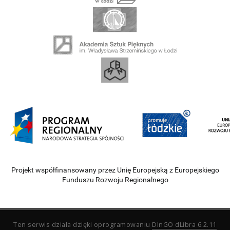
Projekt współfinansowany przez Unię Europejską z Europejskiego
Funduszu Rozwoju Regionalnego
Ten serwis działa dzięki oprogramowaniu
DInGO dLibra 6.2.11