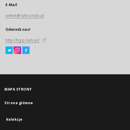
E-Mail
admin@cybra.lodz.pl
Odwiedź nas!
http://bg.p.lodz.pl/
MAPA STRONY
Strona główna
Kolekcje