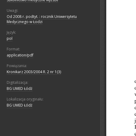
Uwagi:
Od 2008 r. podtyt. : rocznik Uniwersytetu
Medycznego w Łodzi
Język:
pol
Format:
application/pdf
Powiązania:
Kronikarz 2003/2004 R. 2 nr 1(3)
Digitalizacja:
BG UMED Łódź
Lokalizacja oryginału:
BG UMED Łódź