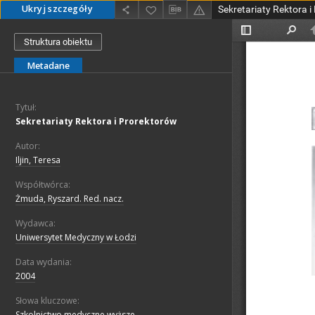
Ukryj szczegóły
Sekretariaty Rektora 
Struktura obiektu
Metadane
Tytuł:
Sekretariaty Rektora i Prorektorów
Autor:
Iljin, Teresa
Współtwórca:
Żmuda, Ryszard. Red. nacz.
Wydawca:
Uniwersytet Medyczny w Łodzi
Data wydania:
2004
Słowa kluczowe:
Szkolnictwo medyczne wyższe