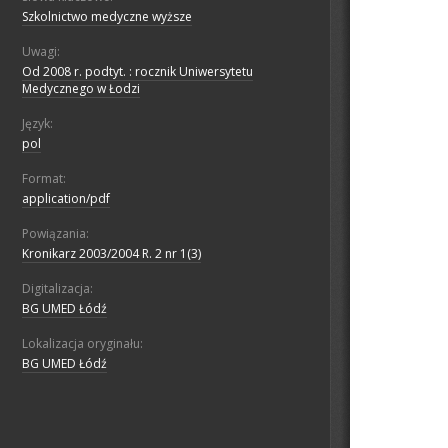
Szkolnictwo medyczne wyższe
Uwagi:
Od 2008 r. podtyt. : rocznik Uniwersytetu
Medycznego w Łodzi
Język:
pol
Format:
application/pdf
Powiązania:
Kronikarz 2003/2004 R. 2 nr 1(3)
Digitalizacja:
BG UMED Łódź
Lokalizacja oryginału:
BG UMED Łódź