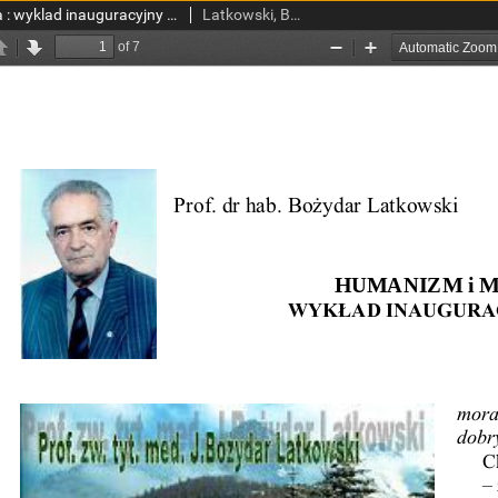
Humanizm i medycyna : wyklad inauguracyjny 2003/2004
Latkowski, Bożydar