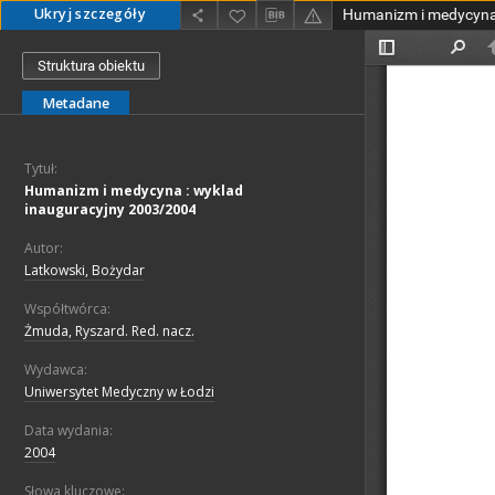
Ukryj szczegóły
Struktura obiektu
Metadane
Tytuł:
Humanizm i medycyna : wyklad
inauguracyjny 2003/2004
Autor:
Latkowski, Bożydar
Współtwórca:
Żmuda, Ryszard. Red. nacz.
Wydawca:
Uniwersytet Medyczny w Łodzi
Data wydania:
2004
Słowa kluczowe: