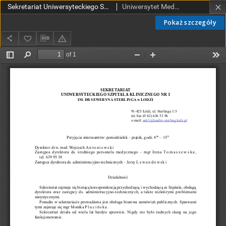
Sekretariat Uniwersyteckiego Szpitala Klinicznego nr 3 im. dr Seweryna Sterlinga w Łodzi
Uniwersytet Medyczny w Łodzi
Pokaż szczegóły