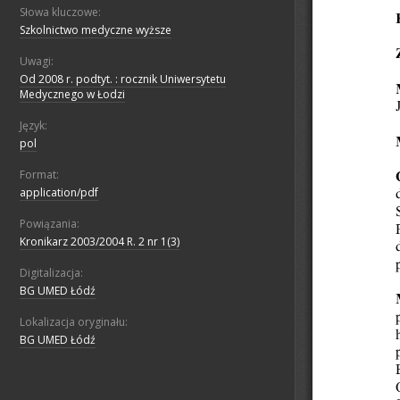
Słowa kluczowe:
Szkolnictwo medyczne wyższe
Uwagi:
Od 2008 r. podtyt. : rocznik Uniwersytetu
Medycznego w Łodzi
Język:
pol
Format:
application/pdf
Powiązania:
Kronikarz 2003/2004 R. 2 nr 1(3)
Digitalizacja:
BG UMED Łódź
Lokalizacja oryginału:
BG UMED Łódź