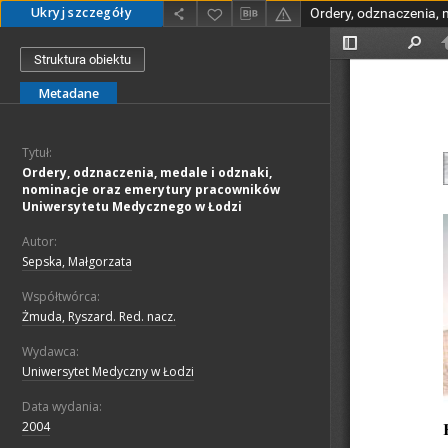
Ukryj szczegóły
Struktura obiektu
Metadane
Tytuł:
Ordery, odznaczenia, medale i odznaki,
nominacje oraz emerytury pracowników
Uniwersytetu Medycznego w Łodzi
Autor:
Sepska, Małgorzata
Współtwórca:
Żmuda, Ryszard. Red. nacz.
Wydawca:
Uniwersytet Medyczny w Łodzi
Data wydania:
2004