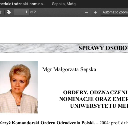
Ordery, odznaczenia, medale i odznaki, nominacje oraz emerytury pracowników Uniwersytetu Medycznego w Łodzi
Sepska, Małgorzata