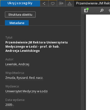
Ukryj szczegóły
Struktura obiektu
Metadane
Tytuł:
Przemówienie JM Rektora Uniwersytetu
Medycznego w Łodzi - prof. dr hab.
Andrzeja Lewińskiego
Autor:
Lewiński, Andrzej
Współtwórca:
Żmuda, Ryszard. Red. nacz.
Wydawca:
Uniwersytet Medyczny w Łodzi
Data wydania:
2005-.