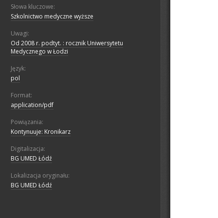
Słowa kluczowe:
Szkolnictwo medyczne wyższe
Uwagi:
Od 2008 r. podtyt. : rocznik Uniwersytetu
Medycznego w Łodzi
Język:
pol
Format:
application/pdf
Powiązania:
Kontynuuje: Kronikarz
Digitalizacja:
BG UMED Łódź
Lokalizacja oryginału:
BG UMED Łódź