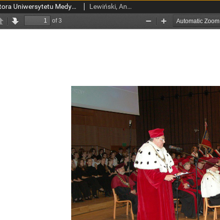
Przemówienie JM Rektora Uniwersytetu Medycznego w Łodzi - prof. dr hab. Andrzeja Lewińskiego
Lewiński, Andrzej