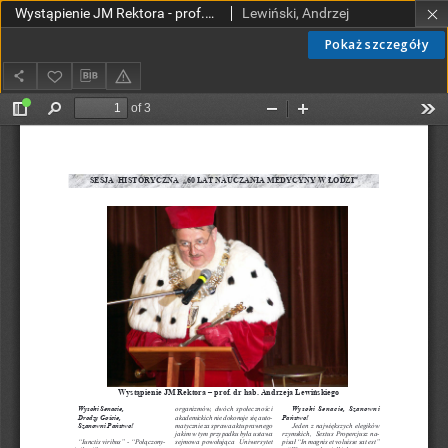
Wystąpienie JM Rektora - prof.dr hab. Andrzeja Lewińskiego
Lewiński, Andrzej
Pokaż szczegóły