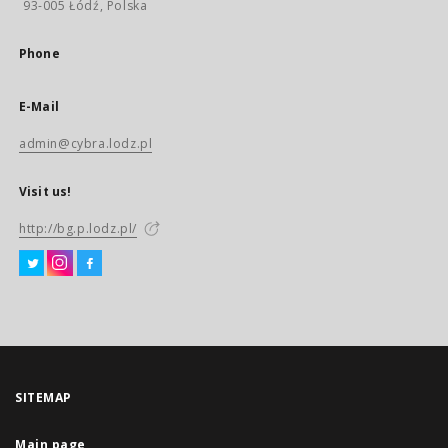
93-005 Łódź, Polska
Phone
E-Mail
admin@cybra.lodz.pl
Visit us!
http://bg.p.lodz.pl/
SITEMAP
Main page