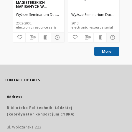
MAGISTERSKICH
se
NAPISANYCH W
20
WYŻSZYM SEMINARIUM
Wyższe Seminarium Duchowne w Łodzi
Wyższe Seminarium Duchowne w Ło
Wy
DUCHOWNYM W ŁODZI
W ROKU AKAD.
2001/2002
2002-2003.
2013
201
electronic resource serial
electronic resource serial
More
CONTACT DETAILS
Address
Biblioteka Politechniki Łódzkiej
(koordynator konsorcjum CYBRA)
ul. Wólczańska 223