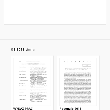
OBJECTS
similar
WYKAZ PRAC
Recenzje 2013
Di