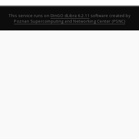
This service runs on
DInGO dLibra 6.2.11
software created by
Poznan Supercomputing and Networking Center (PSNC)