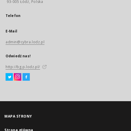
93-005 Łódź, Polska
Telefon
E-Mail
admin@cybra.lodz.pl
Odwiedź nas!
http://bg.p.lodz.pl/
MAPA STRONY
Strona główna