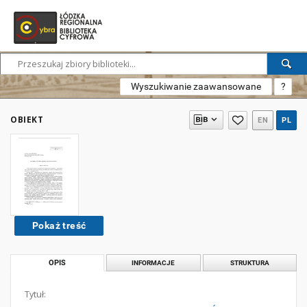
Wyszukiwanie zaawansowane
?
OBIEKT
EN
PL
Pokaż treść
OPIS
INFORMACJE
STRUKTURA
Tytuł: