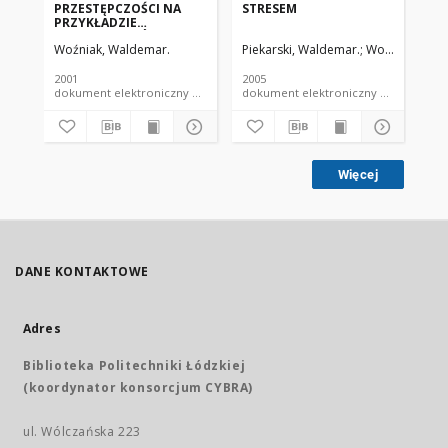
PRZESTĘPCZOŚCI NA
STRESEM
SA
PRZYKŁADZIE
NI
WYCHOWANKÓW
ZA
Woźniak, Waldemar.
Piekarski, Waldemar.
Woźniak, Wald
Woź
ZAKŁADU
OD
POPRAWCZEGO W
TE
KONSTANTYNOWIE
2001
2005
200
ŁÓDZKIM
dokument elektroniczny czasopismo
dokument elektroniczny czasopismo
Więcej
DANE KONTAKTOWE
Adres
Biblioteka Politechniki Łódzkiej
(koordynator konsorcjum CYBRA)
ul. Wólczańska 223