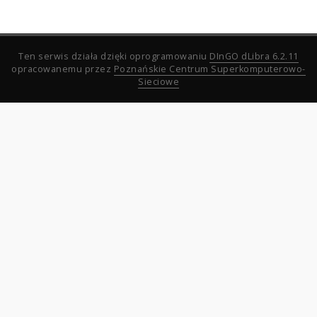
Ten serwis działa dzięki oprogramowaniu
DInGO dLibra 6.2.11
opracowanemu przez
Poznańskie Centrum Superkomputerowo-
Sieciowe