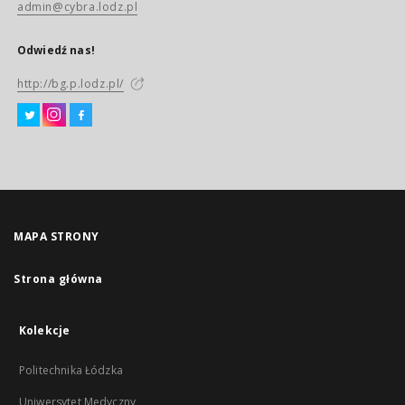
admin@cybra.lodz.pl
Odwiedź nas!
http://bg.p.lodz.pl/
MAPA STRONY
Strona główna
Kolekcje
Politechnika Łódzka
Uniwersytet Medyczny