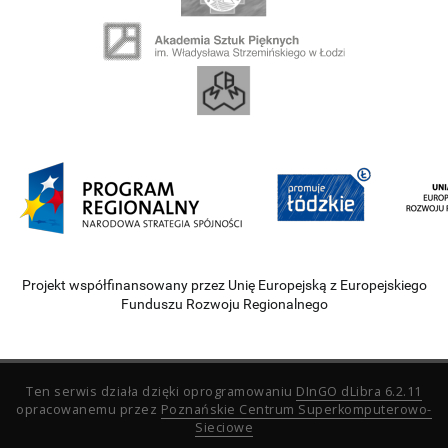
Projekt współfinansowany przez Unię Europejską z Europejskiego
Funduszu Rozwoju Regionalnego
Ten serwis działa dzięki oprogramowaniu
DInGO dLibra 6.2.11
opracowanemu przez
Poznańskie Centrum Superkomputerowo-
Sieciowe