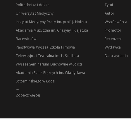
Politechnika Łódzka
Tytuł
Uniwersytet Medyczny
Autor
Instytut Medycyny Pracy im. prof. J. Nofera
Współtwórca
Akademia Muzyczna im. Grażyny i Kiejstuta
Promotor
Bacewiczów
Recenzent
Państwowa Wyższa Szkoła Filmowa
Wydawca
Telewizyjna i Teatralna im. L. Schillera
Data wydania
Wyższe Seminarium Duchowne w Łodzi
Akademia Sztuk Pięknych im. Władysława
Strzemińskiego w Łodzi
...
Zobacz więcej