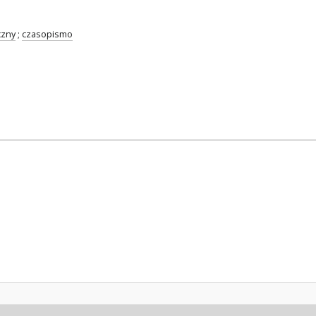
czny
;
czasopismo