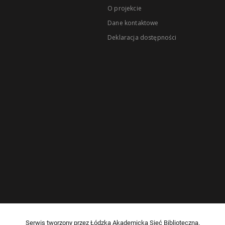
O projekcie
Dane kontaktowe
Deklaracja dostępności
Serwis tworzony przez Łódzką Akademicką Sieć Biblioteczną.