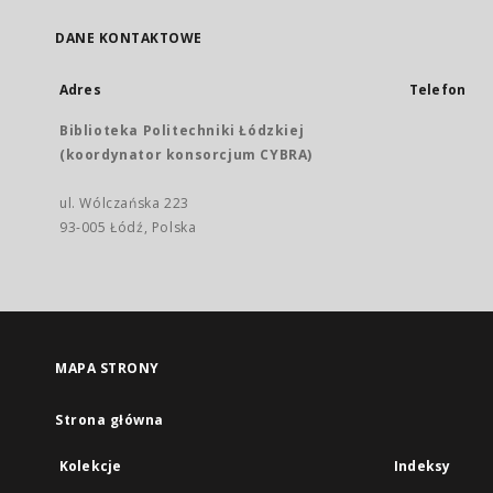
DANE KONTAKTOWE
Adres
Telefon
Biblioteka Politechniki Łódzkiej
(koordynator konsorcjum CYBRA)
ul. Wólczańska 223
93-005 Łódź, Polska
MAPA STRONY
Strona główna
Kolekcje
Indeksy