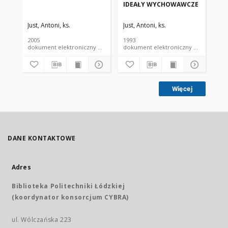
IDEAŁY WYCHOWAWCZE
PO
MA
KA
Just, Antoni, ks.
Just, Antoni, ks.
Jus
2005
1993
199
dokument elektroniczny czasopismo
dokument elektroniczny czasopismo
Więcej
DANE KONTAKTOWE
Adres
Biblioteka Politechniki Łódzkiej
(koordynator konsorcjum CYBRA)
ul. Wólczańska 223