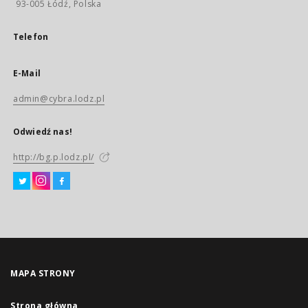
93-005 Łódź, Polska
Telefon
E-Mail
admin@cybra.lodz.pl
Odwiedź nas!
http://bg.p.lodz.pl/
MAPA STRONY
Strona główna