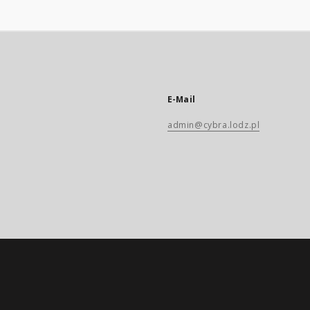
E-Mail
admin@cybra.lodz.pl