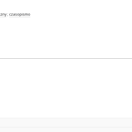
czny
;
czasopismo