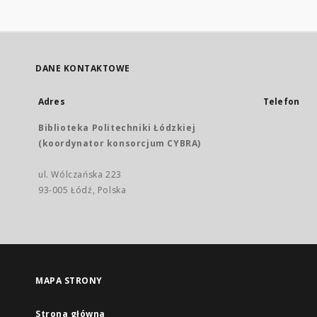
DANE KONTAKTOWE
Adres
Telefon
Biblioteka Politechniki Łódzkiej
(koordynator konsorcjum CYBRA)
ul. Wólczańska 223
93-005 Łódź, Polska
MAPA STRONY
Strona główna