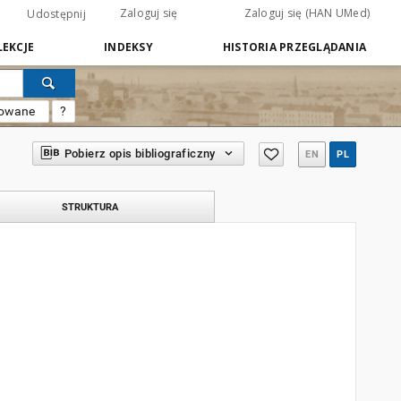
Zaloguj się
Zaloguj się (HAN UMed)
Udostępnij
EKCJE
INDEKSY
HISTORIA PRZEGLĄDANIA
sowane
?
Pobierz opis bibliograficzny
EN
PL
STRUKTURA