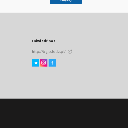
Odwiedź nas!
http://bg.p.lodz.pl/