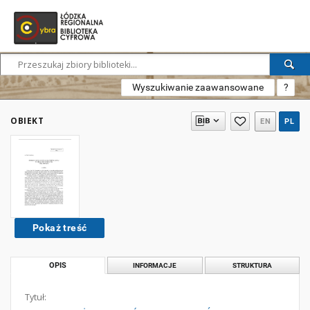
Wyszukiwanie zaawansowane
?
OBIEKT
EN
PL
Pokaż treść
OPIS
INFORMACJE
STRUKTURA
Tytuł: