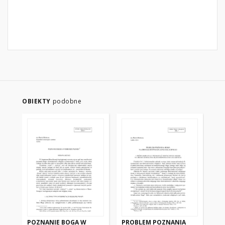
OBIEKTY
podobne
POZNANIE BOGA W
PROBLEM POZNANIA
PR