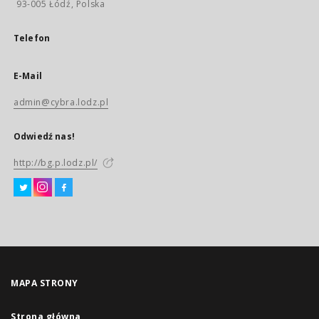
93-005 Łódź, Polska
Telefon
E-Mail
admin@cybra.lodz.pl
Odwiedź nas!
http://bg.p.lodz.pl/
MAPA STRONY
Strona główna