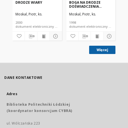
DRODZE WIARY
BOGA NA DRODZE
BO
DOŚWIADCZENIA
RO
RELIGIJNEGO
Moskal, Piotr, ks.
Moskal, Piotr, ks.
Mos
2000
1998
199
dokument elektroniczny czasopismo
dokument elektroniczny czasopismo
Więcej
DANE KONTAKTOWE
Adres
Biblioteka Politechniki Łódzkiej
(koordynator konsorcjum CYBRA)
ul. Wólczańska 223