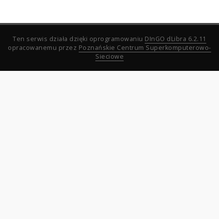
Ten serwis działa dzięki oprogramowaniu
DInGO dLibra 6.2.11
opracowanemu przez
Poznańskie Centrum Superkomputerowo-
Sieciowe