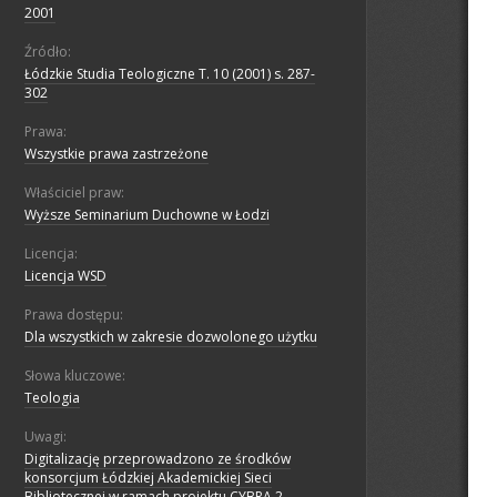
2001
Źródło:
Łódzkie Studia Teologiczne T. 10 (2001) s. 287-
302
Prawa:
Wszystkie prawa zastrzeżone
Właściciel praw:
Wyższe Seminarium Duchowne w Łodzi
Licencja:
Licencja WSD
Prawa dostępu:
Dla wszystkich w zakresie dozwolonego użytku
Słowa kluczowe:
Teologia
Uwagi:
Digitalizację przeprowadzono ze środków
konsorcjum Łódzkiej Akademickiej Sieci
Bibliotecznej w ramach projektu CYBRA 2