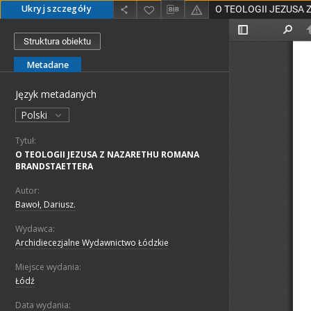
Ukryj szczegóły
Struktura obiektu
Metadane
Język metadanych
Polski
Tytuł:
O TEOLOGII JEZUSA Z NAZARETHU ROMANA
BRANDSTAETTERA
Autor:
Bawoł, Dariusz.
Wydawca:
Archidiecezjalne Wydawnictwo Łódzkie
Miejsce wydania:
Łódź
Data wydania: