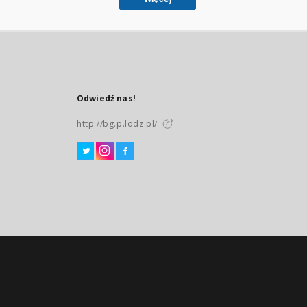
Odwiedź nas!
http://bg.p.lodz.pl/