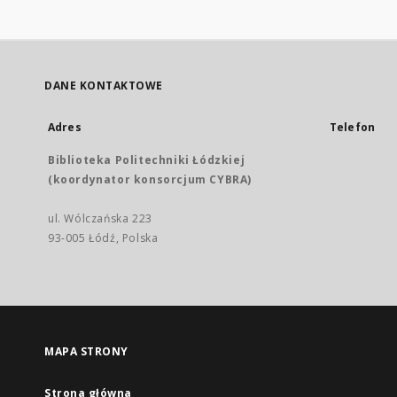
DANE KONTAKTOWE
Adres
Telefon
Biblioteka Politechniki Łódzkiej
(koordynator konsorcjum CYBRA)
ul. Wólczańska 223
93-005 Łódź, Polska
MAPA STRONY
Strona główna