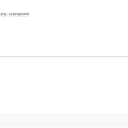
czny
;
czasopismo