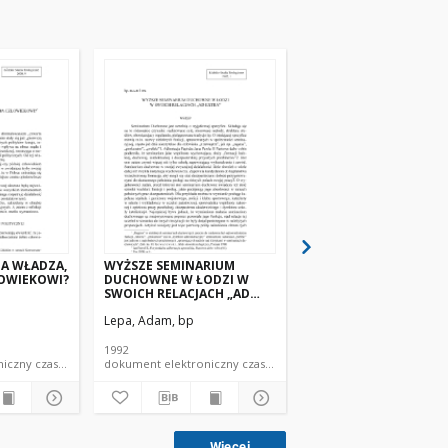
TA WŁADZA,
WYŻSZE SEMINARIUM
PEDAGOGIKA MASS M
ŁOWIEKOWI?
DUCHOWNE W ŁODZI W
W WYŻSZYM SEMINAR
SWOICH RELACJACH „AD
DUCHOWNYM
EXTRA”
Lepa, Adam, bp
Lepa, Adam, bp
1992
1996
dokument elektroniczny czasopismo
dokument elektroniczny czasopismo
Więcej