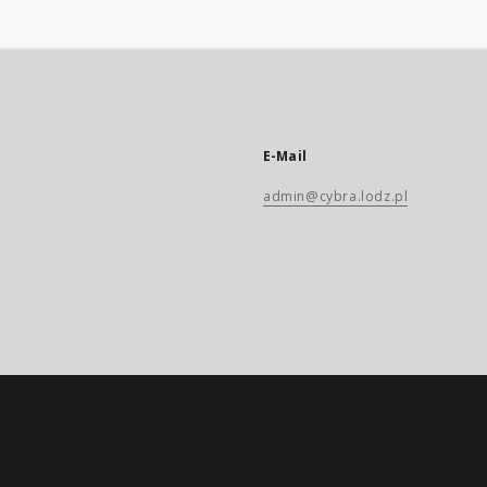
E-Mail
admin@cybra.lodz.pl