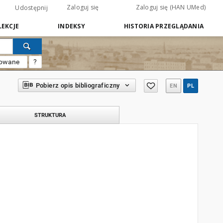
Zaloguj się
Zaloguj się (HAN UMed)
Udostępnij
EKCJE
INDEKSY
HISTORIA PRZEGLĄDANIA
sowane
?
Pobierz opis bibliograficzny
EN
PL
STRUKTURA