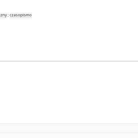
czny
;
czasopismo