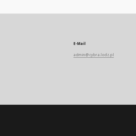
E-Mail
admin@cybra.lodz.pl