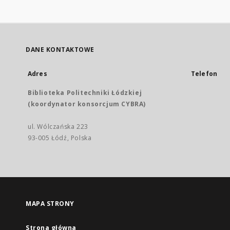
DANE KONTAKTOWE
Adres
Telefon
Biblioteka Politechniki Łódzkiej
(koordynator konsorcjum CYBRA)
ul. Wólczańska 223
93-005 Łódź, Polska
MAPA STRONY
Strona główna