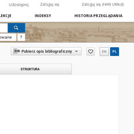
Zaloguj się
Zaloguj się (HAN UMed)
Udostępnij
EKCJE
INDEKSY
HISTORIA PRZEGLĄDANIA
sowane
?
Pobierz opis bibliograficzny
EN
PL
STRUKTURA