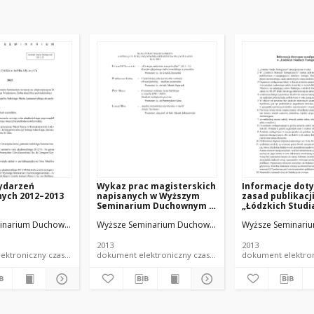
wydarzeń
Wykaz prac magisterskich
Informacje dot
nych 2012–2013
napisanych w Wyższym
zasad publikacj
Seminarium Duchownym w
„Łódzkich Studi
Łodzi. Rok 2013
Teologicznych"
inarium Duchowne w Łodzi
Wyższe Seminarium Duchowne w Łodzi
Wyższe Seminari
2013
2013
dokument elektroniczny czasopismo
dokument elektroniczny czasopismo