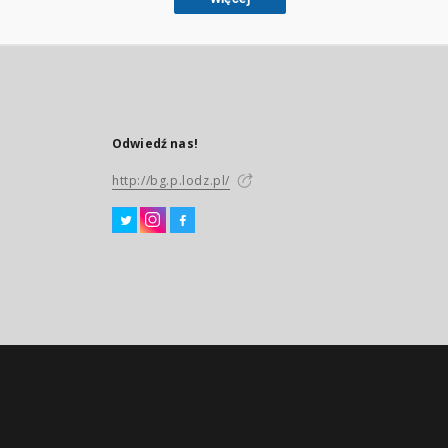
Odwiedź nas!
http://bg.p.lodz.pl/