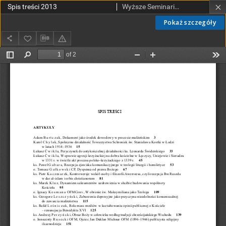
Spis treści 2013
Wyższe Seminarium Duchowne w Łodzi
Pokaż szczegóły