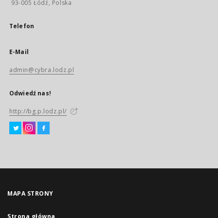
93-005 Łódź, Polska
Telefon
E-Mail
admin@cybra.lodz.pl
Odwiedź nas!
http://bg.p.lodz.pl/
MAPA STRONY
Strona główna