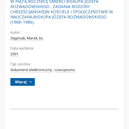
W PIĄTĄ ROCZNICĘ ŚMIERCI BISKUPA JÓZEFA
ROZWADOWSKIEGO ; ZADANIA RODZINY
CHRZEŚCIJAŃSKIEJW KOŚCIELE I SPOŁECZEŃSTWIE W
NAUCZANIUBISKUPA JÓZEFA ROZWADOWSKIEGO
(1968–1986)
Autor:
Stępniak, Marek, ks.
Data wydania:
2001
Typ zasobu:
dokument elektroniczny
;
czasopismo
Więcej