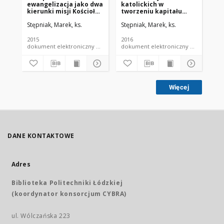
ewangelizacja jako dwa
katolickich w
PO
kierunki misji Kościoła
tworzeniu kapitału
PR
katolickiego w Polsce.
społecznego
SP
Stępniak, Marek, ks.
Stępniak, Marek, ks.
Stę
Perspektywa
teologiczno-
socjologiczna
2015
2016
200
dokument elektroniczny czasopismo
dokument elektroniczny czasopismo
Więcej
DANE KONTAKTOWE
Adres
Biblioteka Politechniki Łódzkiej
(koordynator konsorcjum CYBRA)
ul. Wólczańska 223