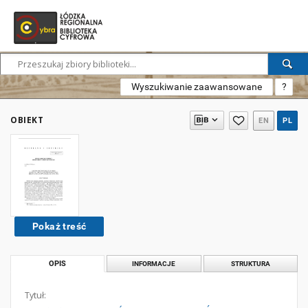
Wyszukiwanie zaawansowane
?
OBIEKT
EN
PL
Pokaż treść
OPIS
INFORMACJE
STRUKTURA
Tytuł: