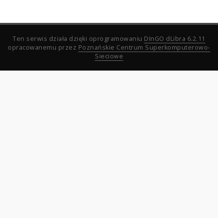
Ten serwis działa dzięki oprogramowaniu
DInGO dLibra 6.2.11
opracowanemu przez
Poznańskie Centrum Superkomputerowo-
Sieciowe