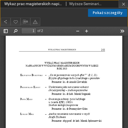
Wykaz prac magisterskich napisanych w Wyższym Seminarium Duchownym w Łodzi. Rok 2013
Wyższe Seminarium Duchowne w Łodzi
Pokaż szczegóły