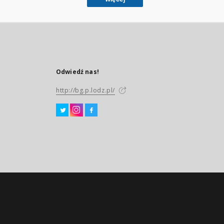
Odwiedź nas!
http://bg.p.lodz.pl/