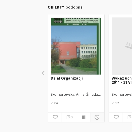
OBIEKTY
podobne
Dział Organizacji
Wykaz uchw
2011 - 31 VI
Skomorowska, Anna
Żmuda, Ryszard. Red. nacz.
Skomorowsk
2004
2012