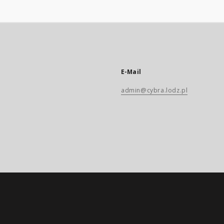
E-Mail
admin@cybra.lodz.pl