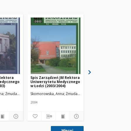
Rektora
Spis Zarządzeń JM Rektora
Spis Zarządzeń Rekt
Medycznego
Uniwersytetu Medycznego
Uniwersytetu Medyc
03)
w Łodzi (2003/2004)
w Łodzi (1 X 2007-31 VI
2008)
na
Żmuda, Ryszard. Red. nacz.
Skomorowska, Anna
Żmuda, Ryszard. Red. nacz.
Skomorowska, Anna
Żm
2004
2008
Więcej