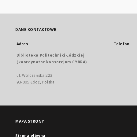
DANE KONTAKTOWE
Adres
Telefon
Biblioteka Politechniki Łódzkiej
(koordynator konsorcjum CYBRA)
ul. Wólczańska 223
93-005 Łódź, Polska
MAPA STRONY
Strona główna