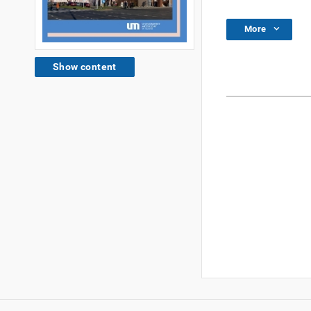
More
Show content