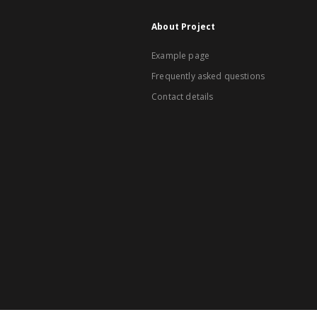
About Project
Example page
Frequently asked questions
Contact details