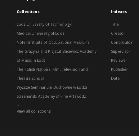
Collections
Indexes
Lodz University of Technology
Title
Medical University of Lodz
Creator
Nofer Institute of Occupational Medicine
Contributor
The Grażyna and Kiejstut Bacewicz Academy
Supervisor
of Music in Łódź
Reviewer
The Polish National Film, Television and
Publisher
Theatre School
Date
Wyższe Seminarium Duchowne w Łodzi
Strzemiński Academy of Fine Arts Łódź
...
View all collections