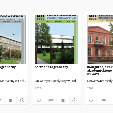
ograficzny
Serwis fotograficzny
Inauguracja ro
akademickiego 
w Łodzi
Red. nacz.
 Medyczny w Łodzi
Żmuda, Ryszard. Red. nacz.
Uniwersytet Medyczny w Łodzi
Żmuda, Ryszard. Red. n
Uniwersytet Medy
2007-.
2005-.