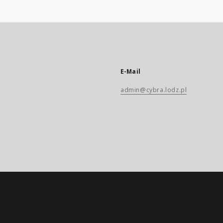
E-Mail
admin@cybra.lodz.pl