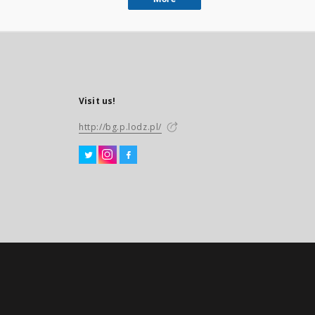
Visit us!
http://bg.p.lodz.pl/