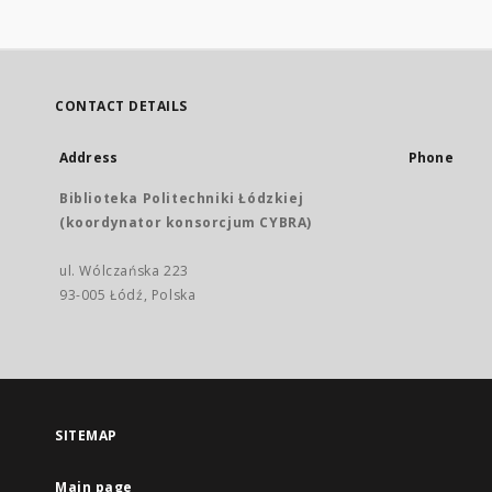
CONTACT DETAILS
Address
Phone
Biblioteka Politechniki Łódzkiej
(koordynator konsorcjum CYBRA)
ul. Wólczańska 223
93-005 Łódź, Polska
SITEMAP
Main page