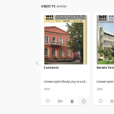
OBJECTS
similar
Contents
Serwis fot
Uniwersytet Medyczny w Łodzi
Żmuda, Ryszard. 
Uniwersytet
2005-.
2006