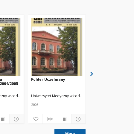
ku
Folder Uczelniany
Inauguracja roku
2004/2005
akademickiego 2004/
w Piotrkowie
Trybunalskim
acz.
czny w Łodzi
Żmuda, Ryszard. Red. nacz.
Uniwersytet Medyczny w Łodzi
Żmuda, Ryszard. Red. nacz.
Uniwersytet Medyczny w
2005-.
2005-.
More