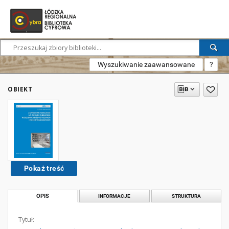
Wyszukiwanie zaawansowane
?
OBIEKT
Pokaż treść
OPIS
INFORMACJE
STRUKTURA
Tytuł: