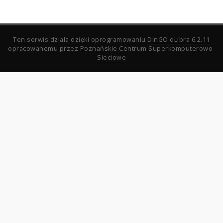
Ten serwis działa dzięki oprogramowaniu
DInGO dLibra 6.2.11
opracowanemu przez
Poznańskie Centrum Superkomputerowo-
Sieciowe