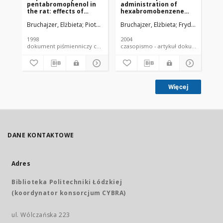
pentabromophenol in
administration of
br
the rat: effects of
hexabromobenzene
th
repeated
and 1,2,4,5-
ch
Bruchajzer, Elżbieta
Piotrowski, Jerzy K.
Bruchajzer, Elżbieta
Frydrych, Barb
Bru
administration
tetrabromobenzene on
bi
the levels of selected
pa
cytochromes in rat
1998
2004
199
liver
dokument piśmienniczy czasopismo - artykuł
czasopismo - artykuł dokument
Więcej
DANE KONTAKTOWE
Adres
Biblioteka Politechniki Łódzkiej
(koordynator konsorcjum CYBRA)
ul. Wólczańska 223