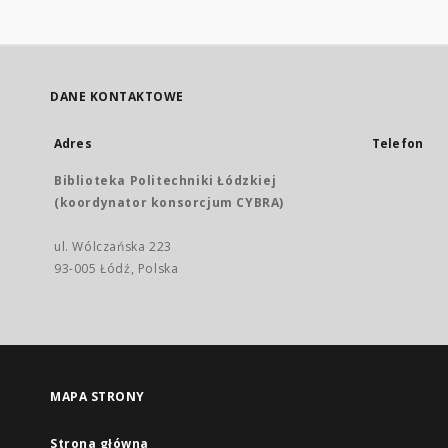
DANE KONTAKTOWE
Adres
Telefon
Biblioteka Politechniki Łódzkiej
(koordynator konsorcjum CYBRA)
ul. Wólczańska 223
93-005 Łódź, Polska
MAPA STRONY
Strona główna