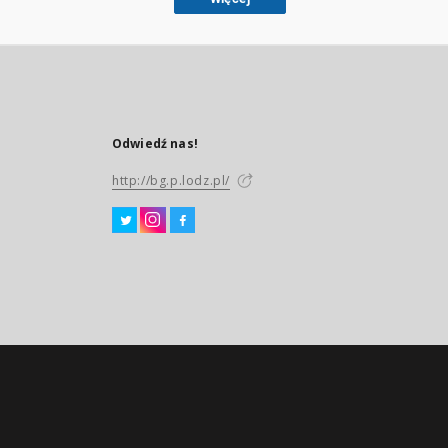
Odwiedź nas!
http://bg.p.lodz.pl/