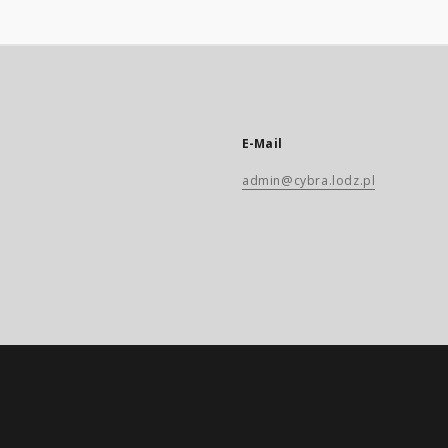
E-Mail
admin@cybra.lodz.pl