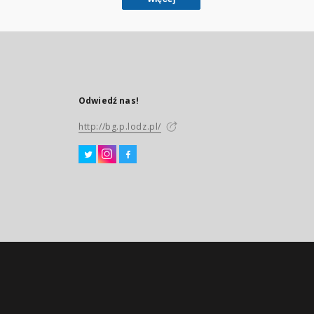
Odwiedź nas!
http://bg.p.lodz.pl/