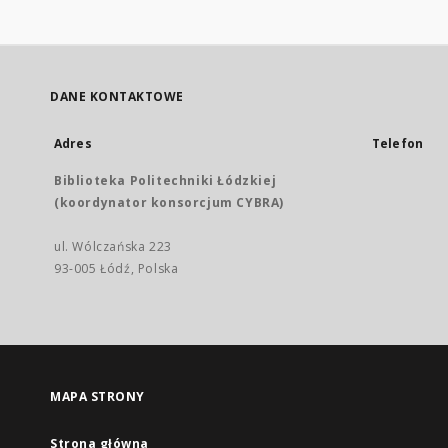
DANE KONTAKTOWE
Adres
Telefon
Biblioteka Politechniki Łódzkiej
(koordynator konsorcjum CYBRA)
ul. Wólczańska 223
93-005 Łódź, Polska
MAPA STRONY
Strona główna