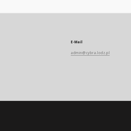
E-Mail
admin@cybra.lodz.pl