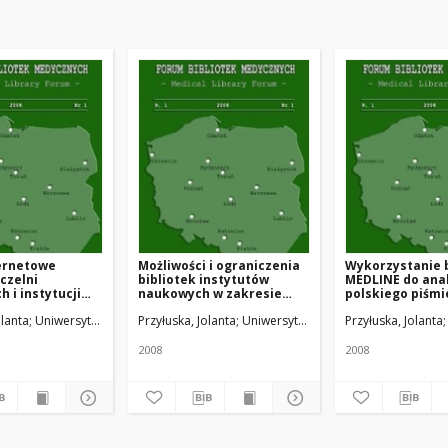
ternetowe
Możliwości i ograniczenia
Wykorzystanie 
uczelni
bibliotek instytutów
MEDLINE do anal
 i instytucji
naukowych w zakresie
polskiego piśm
h
zintegrowanych usług
medycyny pracy
olanta
Uniwersytet Medyczny w Łodzi
Przyłuska, Jolanta
Uniwersytet Medyczny w Łodzi
Przyłuska, Jolanta
bibiotecznych
2008
2008