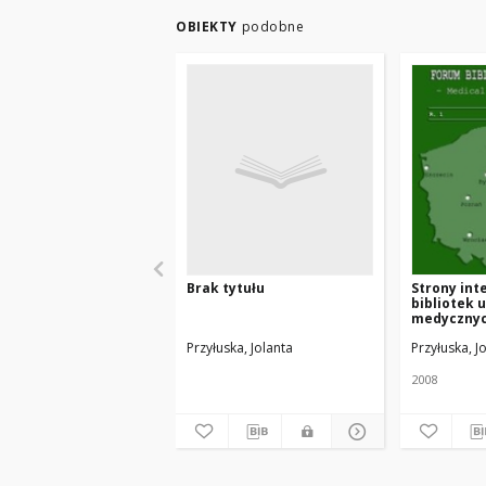
OBIEKTY
podobne
Brak tytułu
Strony in
bibliotek 
medycznych
naukowyc
Przyłuska, Jolanta
Przyłuska, J
2008