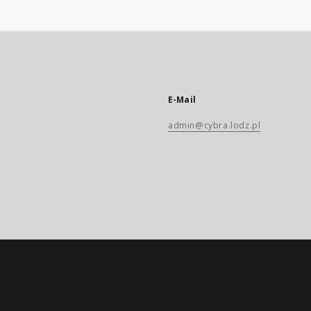
E-Mail
admin@cybra.lodz.pl