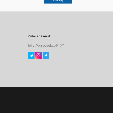
Odwiedź nas!
http://bg.p.lodz.pl/