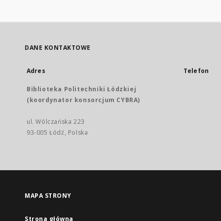
DANE KONTAKTOWE
Adres
Telefon
Biblioteka Politechniki Łódzkiej
(koordynator konsorcjum CYBRA)
ul. Wólczańska 223
93-005 Łódź, Polska
MAPA STRONY
Strona główna