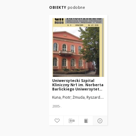
OBIEKTY
podobne
Uniwersytecki Szpital
Kliniczny Nr1 im. Norberta
Barlickiego Uniwersytetu
Medycznego w Łodzi
Kuna, Piotr
Żmuda, Ryszard. Red. nacz.
2005-.