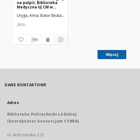
na pulpit; Biblioteka
Medyczna UJ CM w
transformacji
Uryga, Anna; Bator Beata; Zdeb, Urszula; Stalmach, Lucjan
Uniwersyt
2010-.
Więcej
DANE KONTAKTOWE
Adres
Biblioteka Politechniki Łódzkiej
(koordynator konsorcjum CYBRA)
ul. Wólczańska 223