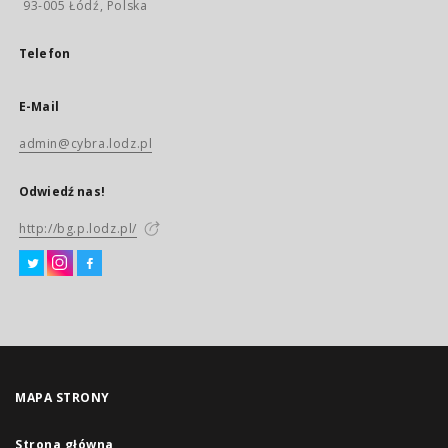
93-005 Łódź, Polska
Telefon
E-Mail
admin@cybra.lodz.pl
Odwiedź nas!
http://bg.p.lodz.pl/
MAPA STRONY
Strona główna