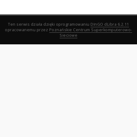
Ten serwis działa dzięki oprogramowaniu
DInGO dLibra 6.2.11
opracowanemu przez
Poznańskie Centrum Superkomputerowo-
Sieciowe