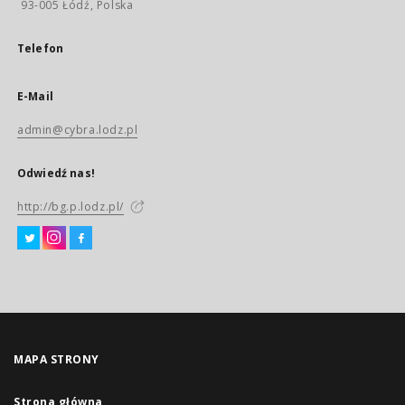
93-005 Łódź, Polska
Telefon
E-Mail
admin@cybra.lodz.pl
Odwiedź nas!
http://bg.p.lodz.pl/
MAPA STRONY
Strona główna