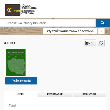
Wyszukiwanie zaawansowane
?
OBIEKT
Pokaż treść
OPIS
INFORMACJE
STRUKTURA
Tytuł: