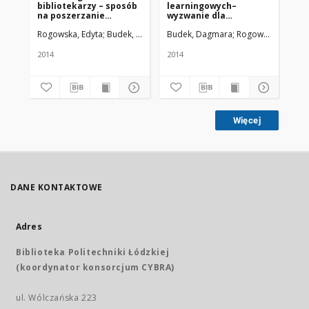
bibliotekarzy – sposób
learningowych–
bi
na poszerzanie
wyzwanie dla
pr
kompetencji
współczesnego
Rogowska, Edyta; Budek, Dagmara
Budek, Dagmara; Rogowska, Edyta
Uniwersytet Medyczny w Łodzi
Rog
zawodowych
bibliotekarza
uczelnianego
2014
2014
201
Więcej
DANE KONTAKTOWE
Adres
Biblioteka Politechniki Łódzkiej
(koordynator konsorcjum CYBRA)
ul. Wólczańska 223