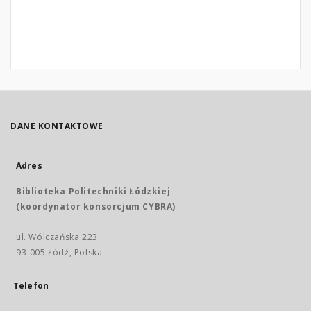
DANE KONTAKTOWE
Adres
Biblioteka Politechniki Łódzkiej
(koordynator konsorcjum CYBRA)
ul. Wólczańska 223
93-005 Łódź, Polska
Telefon