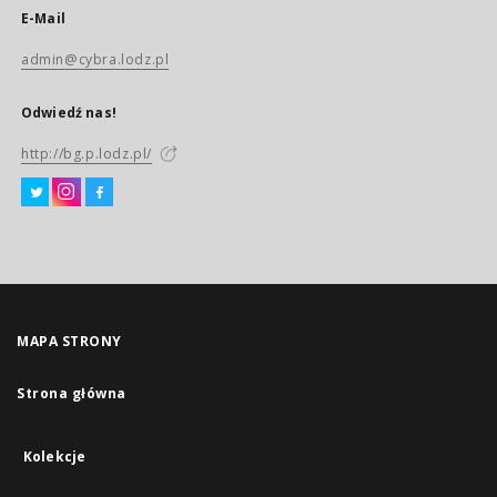
E-Mail
admin@cybra.lodz.pl
Odwiedź nas!
http://bg.p.lodz.pl/
MAPA STRONY
Strona główna
Kolekcje