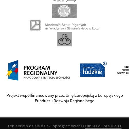
Projekt współfinansowany przez Unię Europejską z Europejskiego
Funduszu Rozwoju Regionalnego
Ten serwis działa dzięki oprogramowaniu
DInGO dLibra 6.2.11