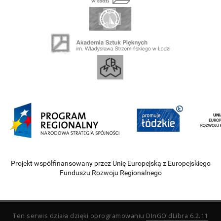
Projekt współfinansowany przez Unię Europejską z Europejskiego
Funduszu Rozwoju Regionalnego
Ten serwis działa dzięki oprogramowaniu
DInGO dLibra 6.2.11