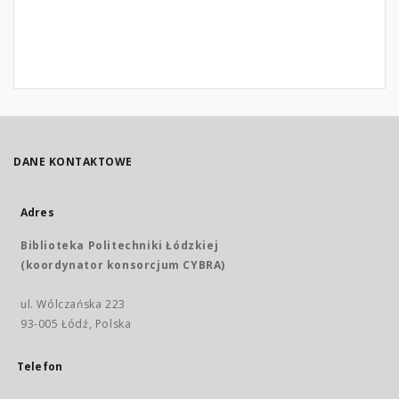
DANE KONTAKTOWE
Adres
Biblioteka Politechniki Łódzkiej
(koordynator konsorcjum CYBRA)
ul. Wólczańska 223
93-005 Łódź, Polska
Telefon