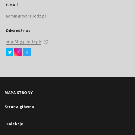
E-Mail
admin@cybra.lodz.pl
Odwiedź nas!
http://bg.p.lodz.pl/
MAPA STRONY
Strona główna
Kolekcje