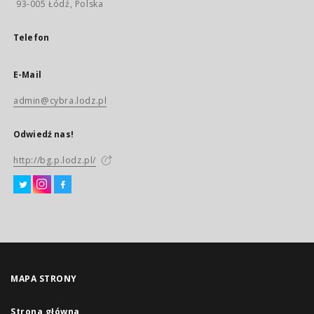
93-005 Łódź, Polska
Telefon
E-Mail
admin@cybra.lodz.pl
Odwiedź nas!
http://bg.p.lodz.pl/
MAPA STRONY
Strona główna