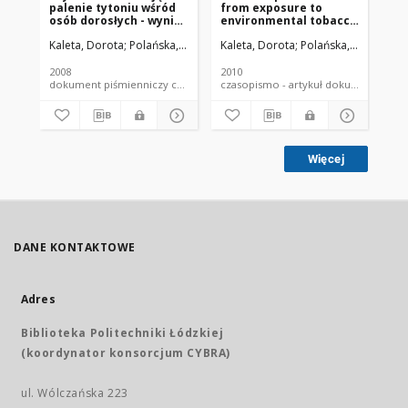
palenie tytoniu wśród
from exposure to
ne
osób dorosłych - wyniki
environmental tobacco
zd
badania WOBASZ w
smoke in Poland: The
cz
Kaleta, Dorota
Polańska, Kinga
Kwaśniewska, Magdalena
Kaleta, Dorota
Polańska, Kinga
Dziankowsk
Wojt
Kal
województwie łódzkim
World Health
Organization
perspective
2008
2010
200
dokument piśmienniczy czasopismo - artykuł
czasopismo - artykuł dokument
Więcej
DANE KONTAKTOWE
Adres
Biblioteka Politechniki Łódzkiej
(koordynator konsorcjum CYBRA)
ul. Wólczańska 223