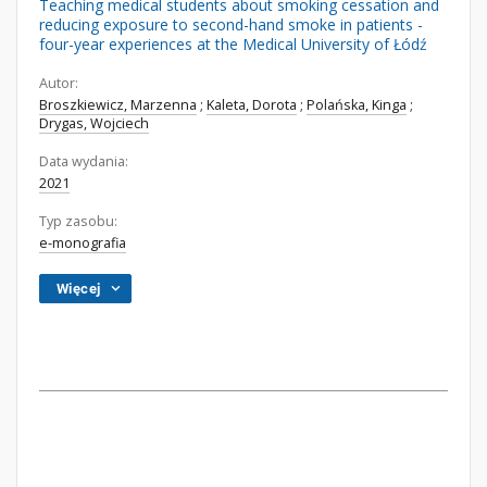
Teaching medical students about smoking cessation and
reducing exposure to second-hand smoke in patients -
four-year experiences at the Medical University of Łódź
Autor:
Broszkiewicz, Marzenna
;
Kaleta, Dorota
;
Polańska, Kinga
;
Drygas, Wojciech
Data wydania:
2021
Typ zasobu:
e-monografia
Więcej