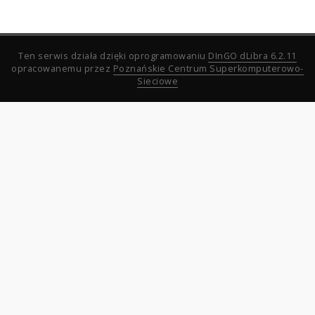
Ten serwis działa dzięki oprogramowaniu
DInGO dLibra 6.2.11
opracowanemu przez
Poznańskie Centrum Superkomputerowo-
Sieciowe