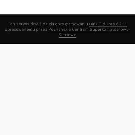
Ten serwis działa dzięki oprogramowaniu
DInGO dLibra 6.2.11
opracowanemu przez
Poznańskie Centrum Superkomputerowo-
Sieciowe