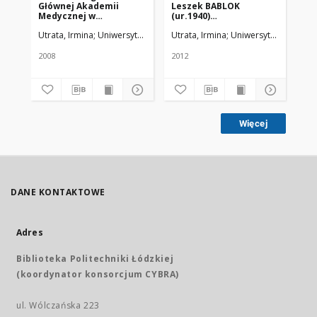
Głównej Akademii
Leszek BABLOK
Pr
Medycznej w
(ur.1940)
Me
Warszawie - kierunki
lekarz,położnik
„Bi
Utrata, Irmina
Uniwersytet Medyczny w Łodzi
Utrata, Irmina
Uniwersytet Medyczn
Utr
rozwoju
ginekolog, kierownik I
ot
Katedry i Kliniki
go
Położnictwa I
WU
2008
2012
201
WydziałuLekarskiego
Warszawskiego
Uniwersytetu
Medycznego
Więcej
DANE KONTAKTOWE
Adres
Biblioteka Politechniki Łódzkiej
(koordynator konsorcjum CYBRA)
ul. Wólczańska 223