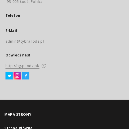
93-005 Łódź, Polska
Telefon
E-Mail
admin@cybra.lodz.pl
Odwiedź nas!
http://bg.p.lodz.pl/
MAPA STRONY
Strona główna