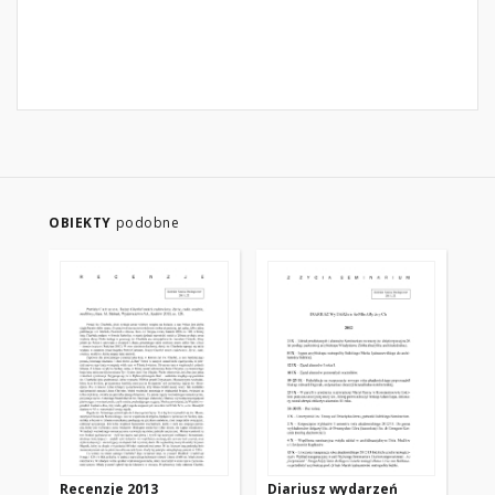
OBIEKTY
podobne
Recenzje 2013
Diariusz wydarzeń
Wy