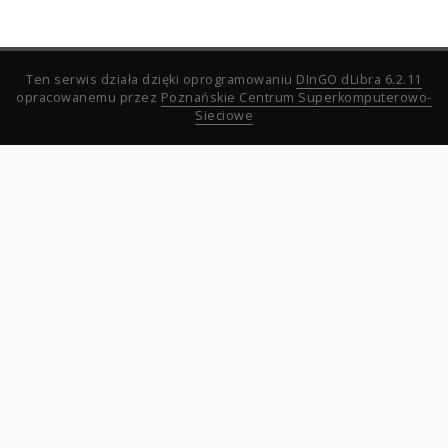
Ten serwis działa dzięki oprogramowaniu
DInGO dLibra 6.2.11
opracowanemu przez
Poznańskie Centrum Superkomputerowo-
Sieciowe