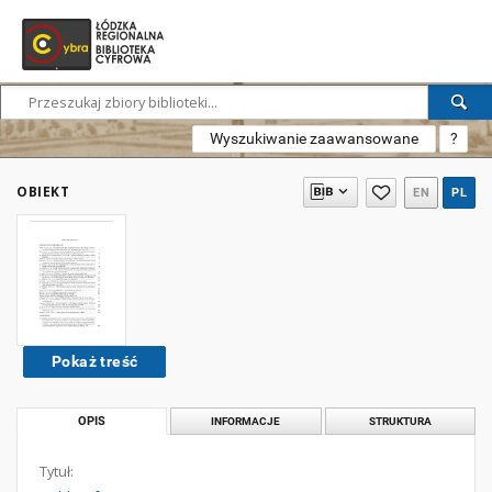
Wyszukiwanie zaawansowane
?
OBIEKT
EN
PL
Pokaż treść
OPIS
INFORMACJE
STRUKTURA
Tytuł: