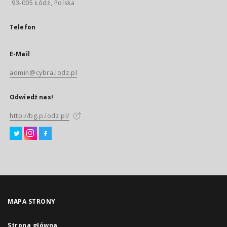
93-005 Łódź, Polska
Telefon
E-Mail
admin@cybra.lodz.pl
Odwiedź nas!
http://bg.p.lodz.pl/
MAPA STRONY
Strona główna