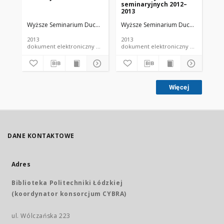
seminaryjnych 2012–
ma
2013
na
Se
Wyższe Seminarium Duchowne w Łodzi
Wyższe Seminarium Duchowne w Ło
Wy
Du
Ro
2013
2013
201
dokument elektroniczny czasopismo
dokument elektroniczny czasopismo
Więcej
DANE KONTAKTOWE
Adres
Biblioteka Politechniki Łódzkiej
(koordynator konsorcjum CYBRA)
ul. Wólczańska 223